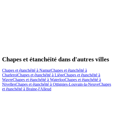
Chapes et étanchéité
dans d'autres villes
Chapes et étanchéité
à
Namur
Chapes et étanchéité
à
Charleroi
Chapes et étanchéité
à
Liège
Chapes et étanchéité
à
Wavre
Chapes et étanchéité
à
Waterloo
Chapes et étanchéité
à
Nivelles
Chapes et étanchéité
à
Ottignies-Louvain-la-Neuve
Chapes
et étanchéité
à
Braine-l'Alleud