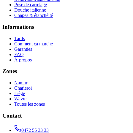
Pose de carrelage
Douche italienne
Chapes & étanchéité
Informations
Tarifs
Comment ça marche
Garanties
FAQ
À propos
Zones
Namur
Charleroi
Liège
Wavre
Toutes les zones
Contact
0472 55 33 33