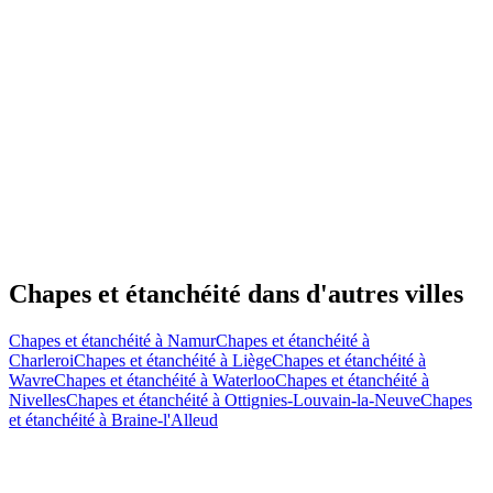
Chapes et étanchéité
dans d'autres villes
Chapes et étanchéité
à
Namur
Chapes et étanchéité
à
Charleroi
Chapes et étanchéité
à
Liège
Chapes et étanchéité
à
Wavre
Chapes et étanchéité
à
Waterloo
Chapes et étanchéité
à
Nivelles
Chapes et étanchéité
à
Ottignies-Louvain-la-Neuve
Chapes
et étanchéité
à
Braine-l'Alleud