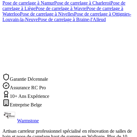
Pose de carrelage
à
Namur
Pose de carrelage
à
Charleroi
Pose de
carrelage
à
Liège
Pose de carrelage
à
Wavre
Pose de carrelage
à
Waterloo
Pose de carrelage
à
Nivelles
Pose de carrelage
à
Ottignies-
Louvain-la-Neuve
Pose de carrelage
à
Braine-l'Alleud
Demander un devis
Nous appeler
Garantie Décennale
Assurance RC Pro
10+ Ans Expérience
Entreprise Belge
Warmstone
Artisan carreleur professionnel spécialisé en rénovation de salles de
bain et pose de carrelage haut de gamme en Wallonie. Plus de 10