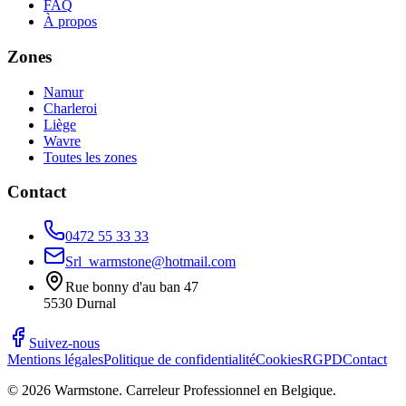
FAQ
À propos
Zones
Namur
Charleroi
Liège
Wavre
Toutes les zones
Contact
0472 55 33 33
Srl_warmstone@hotmail.com
Rue bonny d'au ban 47
5530
Durnal
Suivez-nous
Mentions légales
Politique de confidentialité
Cookies
RGPD
Contact
©
2026
Warmstone
. Carreleur Professionnel en Belgique.