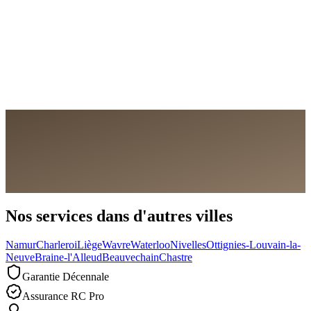
Demander un devis gratuit
Nous appeler
Nos services dans d'autres villes
Namur
Charleroi
Liège
Wavre
Waterloo
Nivelles
Ottignies-Louvain-la-
Neuve
Braine-l'Alleud
Beauvechain
Chastre
Garantie Décennale
Assurance RC Pro