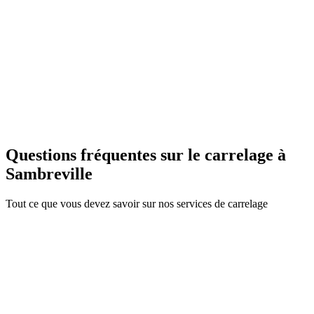
Douche italienne à Sambreville
C
Catherine & Jean-Marc B.
Pose carrelage sol à Sambreville
Questions fréquentes sur le carrelage à
Sambreville
Tout ce que vous devez savoir sur nos services de carrelage