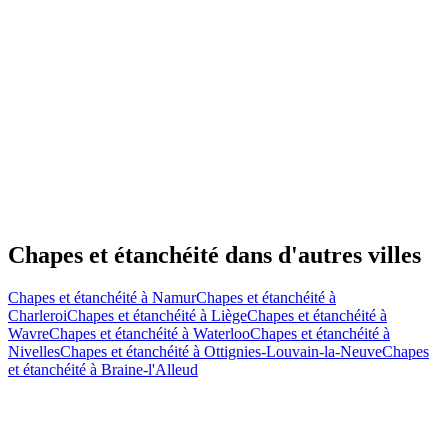
Chapes et étanchéité
dans d'autres villes
Chapes et étanchéité
à
Namur
Chapes et étanchéité
à
Charleroi
Chapes et étanchéité
à
Liège
Chapes et étanchéité
à
Wavre
Chapes et étanchéité
à
Waterloo
Chapes et étanchéité
à
Nivelles
Chapes et étanchéité
à
Ottignies-Louvain-la-Neuve
Chapes
et étanchéité
à
Braine-l'Alleud