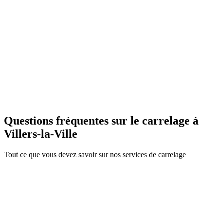
Philippe L.
Douche italienne à Villers-la-Ville
C
Catherine & Jean-Marc B.
Pose carrelage sol à Villers-la-Ville
Questions fréquentes sur le carrelage à
Villers-la-Ville
Tout ce que vous devez savoir sur nos services de carrelage