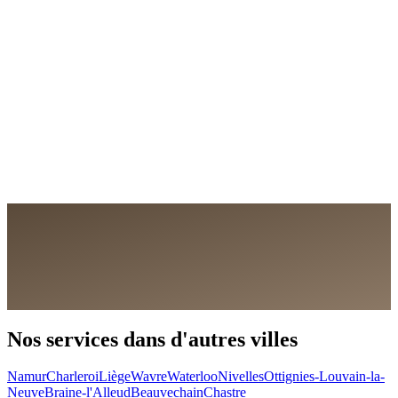
Demander un devis gratuit
Nous appeler
Nos services dans d'autres villes
Namur
Charleroi
Liège
Wavre
Waterloo
Nivelles
Ottignies-Louvain-la-
Neuve
Braine-l'Alleud
Beauvechain
Chastre