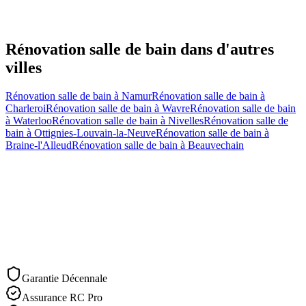
Rénovation salle de bain
dans d'autres
villes
Rénovation salle de bain
à
Namur
Rénovation salle de bain
à
Charleroi
Rénovation salle de bain
à
Wavre
Rénovation salle de bain
à
Waterloo
Rénovation salle de bain
à
Nivelles
Rénovation salle de
bain
à
Ottignies-Louvain-la-Neuve
Rénovation salle de bain
à
Braine-l'Alleud
Rénovation salle de bain
à
Beauvechain
Demander un devis
Nous appeler
Garantie Décennale
Assurance RC Pro