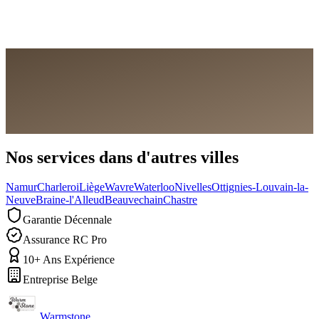
Demander un devis gratuit
Nous appeler
Nos services dans d'autres villes
Namur
Charleroi
Liège
Wavre
Waterloo
Nivelles
Ottignies-Louvain-la-
Neuve
Braine-l'Alleud
Beauvechain
Chastre
Garantie Décennale
Assurance RC Pro
10+ Ans Expérience
Entreprise Belge
Warmstone