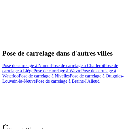
Pose de carrelage
dans d'autres villes
Pose de carrelage
à
Namur
Pose de carrelage
à
Charleroi
Pose de
carrelage
à
Liège
Pose de carrelage
à
Wavre
Pose de carrelage
à
Waterloo
Pose de carrelage
à
Nivelles
Pose de carrelage
à
Ottignies-
Louvain-la-Neuve
Pose de carrelage
à
Braine-l'Alleud
Demander un devis
Nous appeler