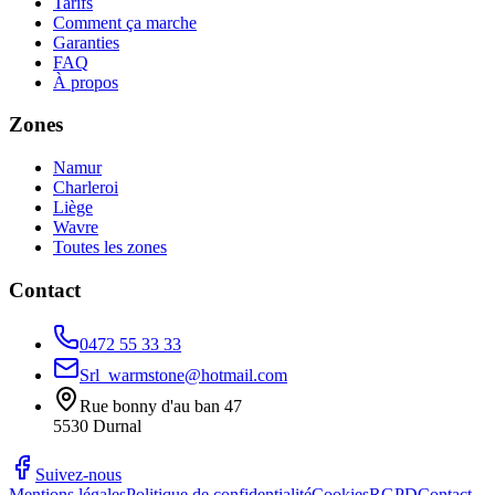
Tarifs
Comment ça marche
Garanties
FAQ
À propos
Zones
Namur
Charleroi
Liège
Wavre
Toutes les zones
Contact
0472 55 33 33
Srl_warmstone@hotmail.com
Rue bonny d'au ban 47
5530
Durnal
Suivez-nous
Mentions légales
Politique de confidentialité
Cookies
RGPD
Contact